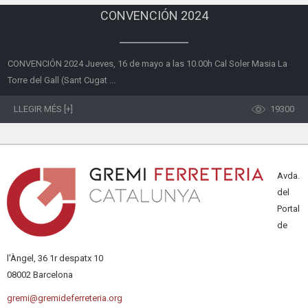
CONVENCIÓN 2024
CONVENCIÓN 2024 Jueves, 16 de mayo a las 10.00h Cal Soler Masia La
Torre del Gall (Sant Cugat ...
LLEGIR MÉS [+]
19300
Avda.
del
Portal
de
l'Àngel, 36 1r despatx 10
08002 Barcelona
gremi@gremideferreteria.org