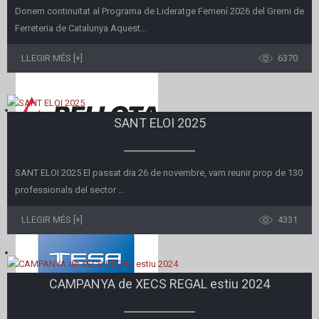
Donem continuïtat al Programa de Lideratge Femení 2026 del Gremi de
Ferreteria de Catalunya Aquest...
LLEGIR MÉS [+]
6370
SANT ELOI 2025
SANT ELOI 2025 El passat dia 26 de novembre, vam reunir prop de 130
professionals del sector ...
LLEGIR MÉS [+]
4331
CAMPANYA de XECS REGAL estiu 2024