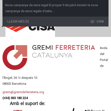
Nova campanya de xecs regal El proper 9 de juliol iniciem la nova
campanya de xecs regals d'estiu ...
LLEGIR MÉS [+]
2958
Avda.
del
Portal
de
l'Àngel, 36 1r despatx 10
08002 Barcelona
gremi@gremideferreteria.org
(+34) 933 183 224
Amb el suport de: