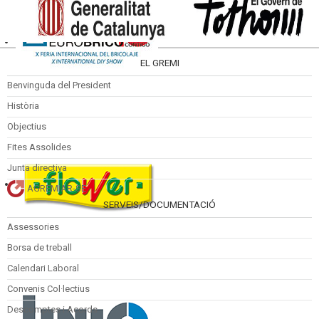
EL GREMI
Benvinguda del President
Història
Objectius
Fites Assolides
Junta directiva
AGREMIAR-SE
SERVEIS/DOCUMENTACIÓ
Assessories
Borsa de treball
Calendari Laboral
Convenis Col·lectius
Descomptes i Acords