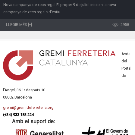
Nova campanya de xecs regal El proper 9 de juliol iniciem la nova
campanya de xecs regals d'estiu ...
LLEGIR MÉS [+]
2958
Avda.
del
Portal
de
l'Àngel, 36 1r despatx 10
08002 Barcelona
gremi@gremideferreteria.org
(+34) 933 183 224
Amb el suport de: