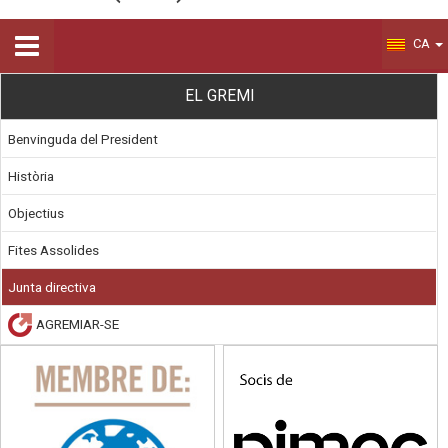
CA
EL GREMI
Benvinguda del President
Història
Objectius
Fites Assolides
Junta directiva
AGREMIAR-SE