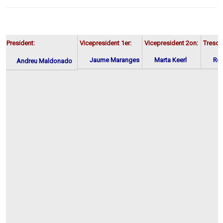
President:
Vicepresident 1er:
Vicepresident 2on:
Tresore
Jaume Maranges
Marta Keerl
Rob
Andreu Maldonado