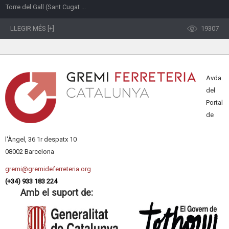
Torre del Gall (Sant Cugat ...
LLEGIR MÉS [+]
19307
Avda.
del
Portal
de
l'Àngel, 36 1r despatx 10
08002 Barcelona
gremi@gremideferreteria.org
(+34) 933 183 224
Amb el suport de: