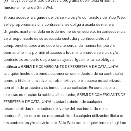
(x) Incluya cualquier tipo de virus o programa que impida el normal
funcionamiento del Sitio Web.
Si para acceder a algunos de los servicios y/o contenidos del Sitio Web,
se le proporcionara una contraseña, se obliga a usarla de manera
diligente, manteniéndola en todo momento en secreto. En consecuencia,
será responsable de su adecuada custodia y confidencialidad,
comprometiéndose a no cederla a terceros, de manera temporal o
permanente, ni a permitir el acceso a los mencionados servicios y/o
contenidos por parte de personas ajenas. Igualmente, se obliga a
notificar a GREMI DE COMERCIANTS DE FERRETERIA DE CATALUNYA
cualquier hecho que pueda suponer un uso indebido de su contraseña,
como, a título enunciativo, su robo, extravío o el acceso no autorizado,
con el fin de proceder a su inmediata cancelación. En consecuencia,
mientras no efectúe la notificación anterior, GREMI DE COMERCIANTS DE
FERRETERIA DE CATALUNYA quedará eximido de cualquier
responsabilidad que pudiera derivarse del uso indebido de su
contraseña, siendo de su responsabilidad cualquier utilización ilícita de
los contenidos y/o servicios del Sitio Web por cualquier tercero ilegítimo.