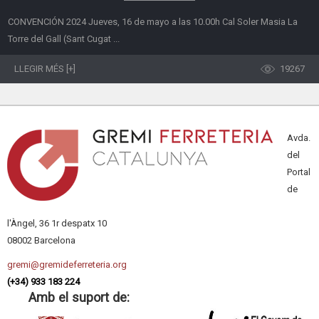
CONVENCIÓN 2024 Jueves, 16 de mayo a las 10.00h Cal Soler Masia La
Torre del Gall (Sant Cugat ...
LLEGIR MÉS [+]
19267
Avda.
del
Portal
de
l'Àngel, 36 1r despatx 10
08002 Barcelona
gremi@gremideferreteria.org
(+34) 933 183 224
Amb el suport de: