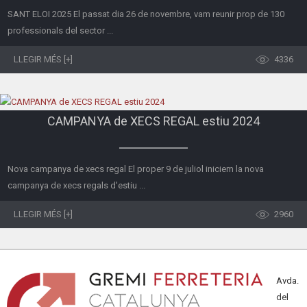
SANT ELOI 2025 El passat dia 26 de novembre, vam reunir prop de 130
professionals del sector ...
LLEGIR MÉS [+]
4336
CAMPANYA de XECS REGAL estiu 2024
Nova campanya de xecs regal El proper 9 de juliol iniciem la nova
campanya de xecs regals d'estiu ...
LLEGIR MÉS [+]
2960
Avda.
del