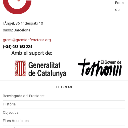
Portal
de
l'Àngel, 36 1r despatx 10
08002 Barcelona
gremi@gremideferreteria.org
(+34) 933 183 224
Amb el suport de:
EL GREMI
Benvinguda del President
Història
Objectius
Fites Assolides