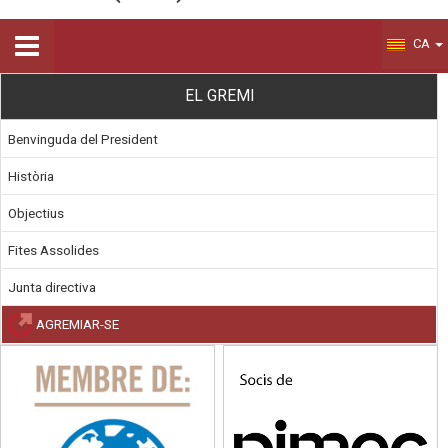
CA
EL GREMI
Benvinguda del President
Història
Objectius
Fites Assolides
Junta directiva
AGREMIAR-SE