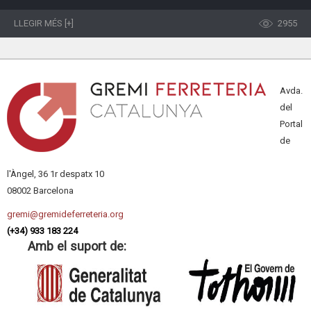
LLEGIR MÉS [+]
2955
Avda.
del
Portal
de
l'Àngel, 36 1r despatx 10
08002 Barcelona
gremi@gremideferreteria.org
(+34) 933 183 224
Amb el suport de: