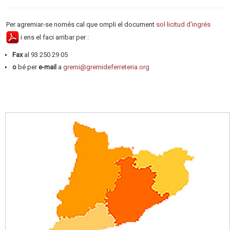
Per agremiar-se només cal que ompli el document
sol·licitud d'ingrés
i ens el faci arribar per :
Fax
al 93 250 29 05
o
bé per
e-mail
a
gremi@gremideferreteria.org